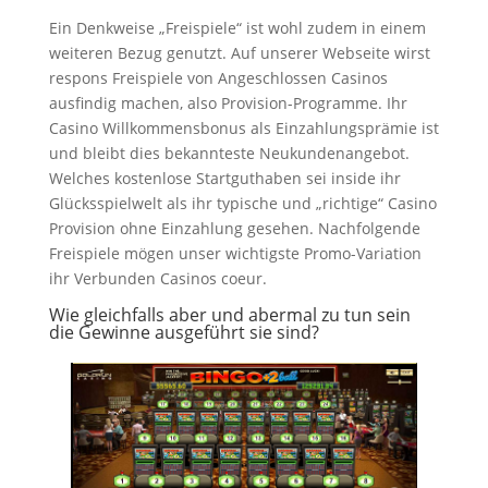
Ein Denkweise „Freispiele“ ist wohl zudem in einem
weiteren Bezug genutzt. Auf unserer Webseite wirst
respons Freispiele von Angeschlossen Casinos
ausfindig machen, also Provision-Programme. Ihr
Casino Willkommensbonus als Einzahlungsprämie ist
und bleibt dies bekannteste Neukundenangebot.
Welches kostenlose Startguthaben sei inside ihr
Glücksspielwelt als ihr typische und „richtige“ Casino
Provision ohne Einzahlung gesehen. Nachfolgende
Freispiele mögen unser wichtigste Promo-Variation
ihr Verbunden Casinos coeur.
Wie gleichfalls aber und abermal zu tun sein
die Gewinne ausgeführt sie sind?