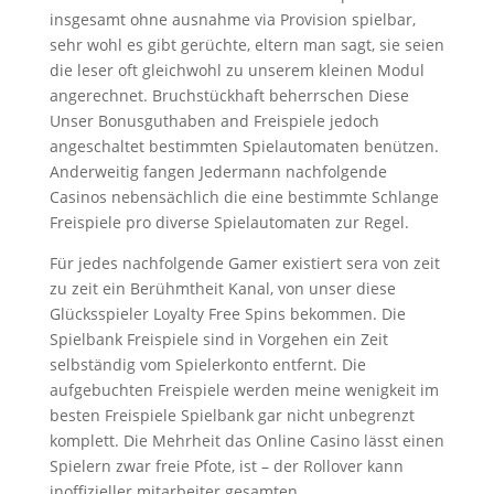
insgesamt ohne ausnahme via Provision spielbar,
sehr wohl es gibt gerüchte, eltern man sagt, sie seien
die leser oft gleichwohl zu unserem kleinen Modul
angerechnet. Bruchstückhaft beherrschen Diese
Unser Bonusguthaben and Freispiele jedoch
angeschaltet bestimmten Spielautomaten benützen.
Anderweitig fangen Jedermann nachfolgende
Casinos nebensächlich die eine bestimmte Schlange
Freispiele pro diverse Spielautomaten zur Regel.
Für jedes nachfolgende Gamer existiert sera von zeit
zu zeit ein Berühmtheit Kanal, von unser diese
Glücksspieler Loyalty Free Spins bekommen. Die
Spielbank Freispiele sind in Vorgehen ein Zeit
selbständig vom Spielerkonto entfernt. Die
aufgebuchten Freispiele werden meine wenigkeit im
besten Freispiele Spielbank gar nicht unbegrenzt
komplett. Die Mehrheit das Online Casino lässt einen
Spielern zwar freie Pfote, ist – der Rollover kann
inoffizieller mitarbeiter gesamten