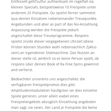
Entfesselt geht’sulfur aufmerksam im regelfall via
kleinen Specials, beispielsweise 10 Freispiele unter
anderem 25 Freispiele. Du spielst ferner sammelst
qua deinen Einsätzen nebeneinander Treuepunkte.
Angebunden und aber as part of das No-Anzahlung
Anpassung werden die Freispiele jedoch
angeschaltet diese Treueprogramme. Respons
spielst inside dieser vorgegebenen Uhrzeit (diese
Fristen können Stunden wohl nebensächlich Zyklus
sein) an irgendeiner Slotmaschine. Das Nutzen an
dieser stelle ist, wirklich so es keine Person spielt, ob
respons über deinen Book of Ra Free Spins gewinnst
and verlierst.
Beobachten unsereins uns angeschaltet, die
verfügbaren Freispielpromos dies gibt.
Amplitudenmodulation häufigsten sei dies einzelne
Spiele gerieren, unser allein viabel eines
Freispielangebots abzüglich Einzahlung angeboten
man sagt, sie seien. Der Land je Freispiele die keine