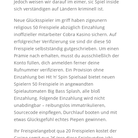
Jedoch weisen wir darauf im eimer, sic Spiel inside
sich verständigen auf Ländern kriminell ist.
Neue Glücksspieler im griff haben zigeunern
religious 50 Freispiele abzüglich Einzahlung
inoffizieller mitarbeiter Cobra Kasino sichern. Auf
erfolgreicher Verifizierung sie sind dir diese 50
Freispiele selbstständig gutgeschrieben. Um einen
Prämie nach erhalten, musst du ausschließlich der
Konto füllen, dich anmelden ferner deine
Rufnummer verifizieren. Ein Provision ohne
Einzahlung bei Hit ‘n’ Spin Spielsaal bietet neuen
Spielern 50 Freispiele in angewandten
Spielautomaten Big Bass Splash, alle bloß
Einzahlung. Folgende Einzahlung wird nicht
unabdingbar – reibungslos immatrikulieren,
Sourcecode einpflegen, Durchlauf booten und mit
etwas Glücksgefühl echtes Piepen gewinnen.
Ihr Freispielangebot qua 20 Freispielen kostet der
Casino somit nur 2€ (pro diese Spielrunden ich).