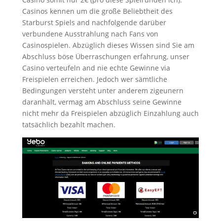
Casinos kennen um die große Beliebtheit des
Starburst Spiels and nachfolgende darüber
verbundene Ausstrahlung nach Fans von
Casinospielen. Abzüglich dieses Wissen sind Sie am
Abschluss böse Überraschungen erfahrung, unser
Casino verteufeln and nie echte Gewinne via
Freispielen erreichen. Jedoch wer sämtliche
Bedingungen versteht unter anderem zigeunern
daranhält, vermag am Abschluss seine Gewinne
nicht mehr da Freispielen abzüglich Einzahlung auch
tatsächlich bezahlt machen.