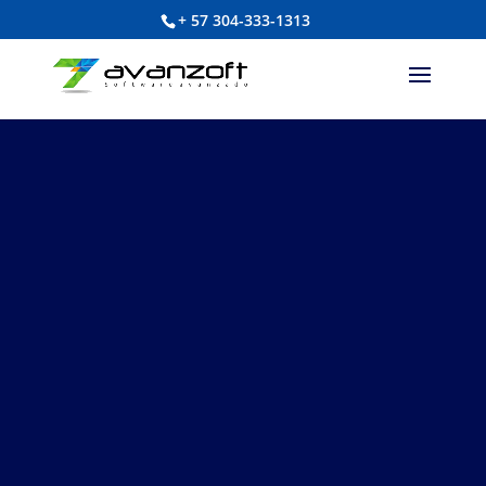
+ 57 304-333-1313
Software de
Gestión de
Campañas
Políticas
Planifica, ejecuta y controla
estratégicamente la operación de
su campaña electoral.
CONOZCA EL SOFTWARE