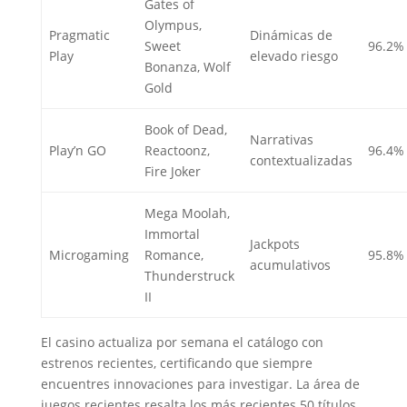
Gates of
Olympus,
Pragmatic
Dinámicas de
Sweet
96.2%
Play
elevado riesgo
Bonanza, Wolf
Gold
Book of Dead,
Narrativas
Play’n GO
Reactoonz,
96.4%
contextualizadas
Fire Joker
Mega Moolah,
Immortal
Jackpots
Microgaming
Romance,
95.8%
acumulativos
Thunderstruck
II
El casino actualiza por semana el catálogo con
estrenos recientes, certificando que siempre
encuentres innovaciones para investigar. La área de
juegos recientes resalta los más recientes 50 títulos