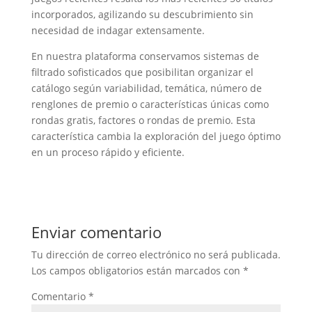
incorporados, agilizando su descubrimiento sin
necesidad de indagar extensamente.
En nuestra plataforma conservamos sistemas de
filtrado sofisticados que posibilitan organizar el
catálogo según variabilidad, temática, número de
renglones de premio o características únicas como
rondas gratis, factores o rondas de premio. Esta
característica cambia la exploración del juego óptimo
en un proceso rápido y eficiente.
Enviar comentario
Tu dirección de correo electrónico no será publicada.
Los campos obligatorios están marcados con
*
Comentario
*