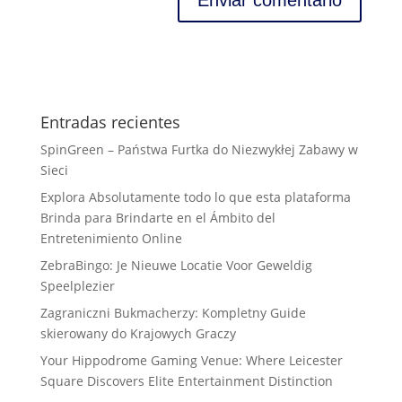
Entradas recientes
SpinGreen – Państwa Furtka do Niezwykłej Zabawy w
Sieci
Explora Absolutamente todo lo que esta plataforma
Brinda para Brindarte en el Ámbito del
Entretenimiento Online
ZebraBingo: Je Nieuwe Locatie Voor Geweldig
Speelplezier
Zagraniczni Bukmacherzy: Kompletny Guide
skierowany do Krajowych Graczy
Your Hippodrome Gaming Venue: Where Leicester
Square Discovers Elite Entertainment Distinction