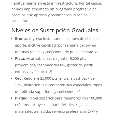
habitualmente en esta infraestructura. Por tal causa,
hemos implementado un programa progresivo de
premios que aprecia y recompensa la acción
constante.
Niveles de Suscripción Graduales
Bronce:
Ingreso instantáneo después de el inicial
aporte, incluye cashback por semana del 5% en
mermas totales y coeficiente de pts de lealtad x1
Plata:
Alcanzable tras de juntar 5,000 pts,
proporciona cashback del 8%, gestor de perfil
exclusivo y factor x1.5
Oro:
Requiere 25,000 pts, entrega cashback del
12%, invitaciones a competencias especiales, topes
de retirada superiores y coeficiente x2
Platino:
Nivel superior para miembros con 100,000
créditos, incluye cashback del 15%, regalos
materiales a medida, servicio preferencial 24/7 y