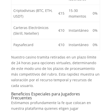
Criptodivisas (BTC, ETH,
15-30
€15
0%
USDT)
momentos
Carteras Electrónicos
€10
Instantáneo
0%
(Skrill, Neteller)
Paysafecard
€10
Instantáneo
0%
Nuestro casino tramita retiradas en un plazo límite
de 24 horas para opciones virtuales, determinando
de este modo uno de los plazos de procesamiento
más competitivos del rubro. Esta rapidez muestra un
valoración por el recurso temporal y recursos de
cada usuario.
Beneficios Especiales para Jugadores
Frecuentes
Estimamos profundamente la fe que colocan en
nuestra plataforma quienes eligen jugar